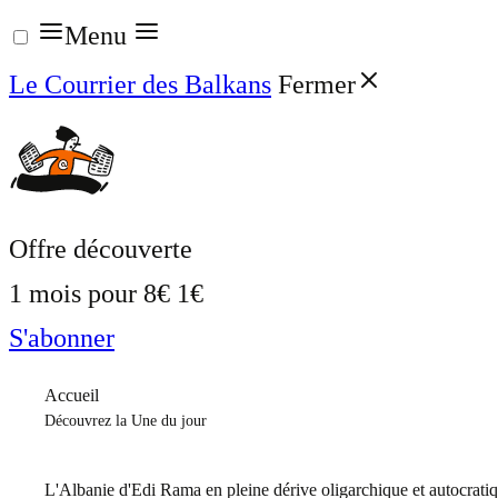
Aller
Menu
au
Le Courrier des Balkans
Fermer
contenu
Offre découverte
1 mois pour
8€
1€
S'abonner
Accueil
Découvrez la Une du jour
L'Albanie d'Edi Rama en pleine dérive oligarchique et autocrati