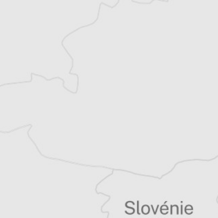
Jacqueline Dérens
Auteur⋅rice