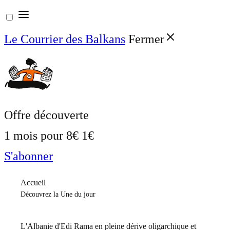
Aller
au
Le Courrier des Balkans
Fermer
contenu
Offre découverte
1 mois pour
8€
1€
S'abonner
Accueil
Découvrez la Une du jour
L'Albanie d'Edi Rama en pleine dérive oligarchique et