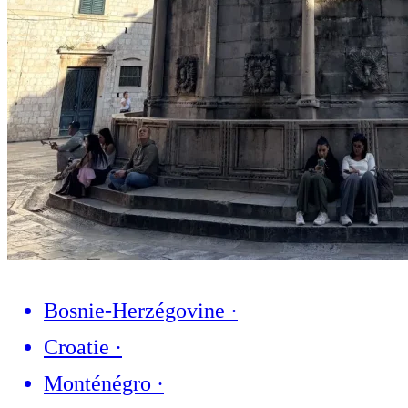
Bosnie-Herzégovine
·
Croatie
·
Monténégro
·