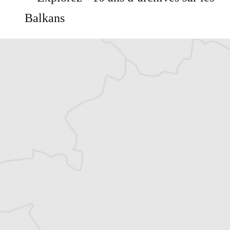
Balkans
Vous avez déjà un compte ?
Se connecter
Alexandre Billette
Traducteur⋅rice
Tous nos articles de Monitor (Monténégro)