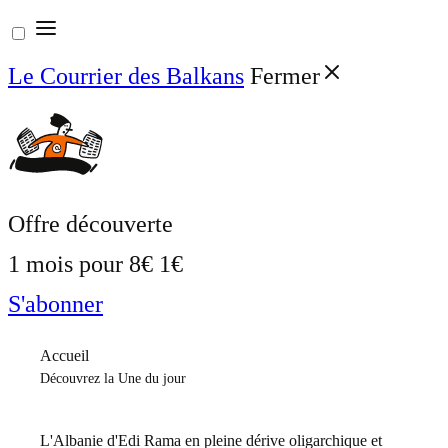
Aller
au
Le Courrier des Balkans
Fermer
contenu
Offre découverte
1 mois pour
8€
1€
S'abonner
Accueil
Découvrez la Une du jour
L'Albanie d'Edi Rama en pleine dérive oligarchique et