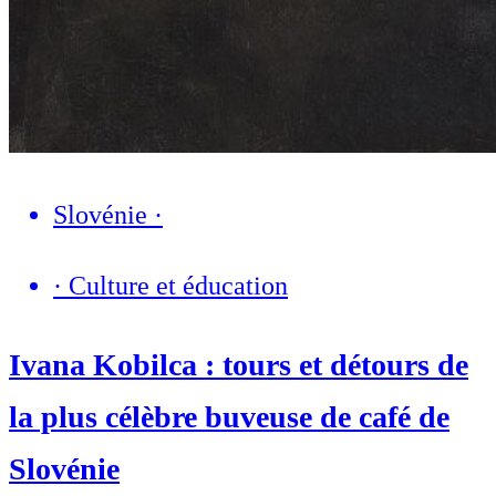
Slovénie
·
·
Culture et éducation
Ivana Kobilca : tours et détours de
la plus célèbre buveuse de café de
Slovénie