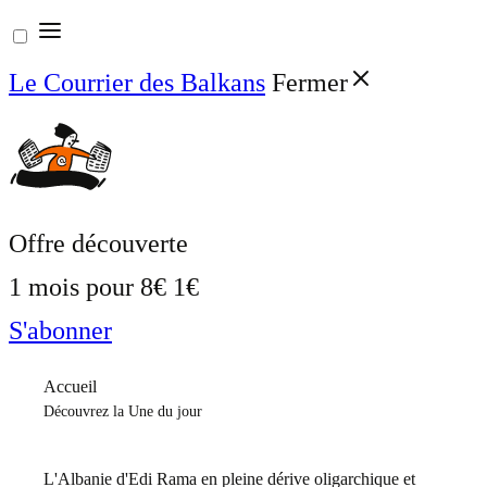
Aller
au
Le Courrier des Balkans
Fermer
contenu
Offre découverte
1 mois pour
8€
1€
S'abonner
Accueil
Découvrez la Une du jour
L'Albanie d'Edi Rama en pleine dérive oligarchique et