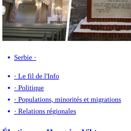
Serbie
·
·
Le fil de l'Info
·
Politique
·
Populations, minorités et migrations
·
Relations régionales