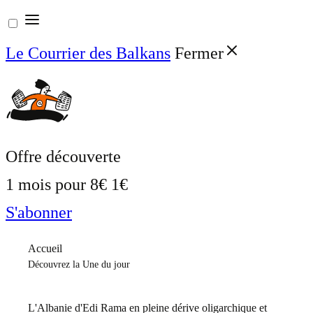
Aller
au
Le Courrier des Balkans
Fermer
contenu
Offre découverte
1 mois pour
8€
1€
S'abonner
Accueil
Découvrez la Une du jour
L'Albanie d'Edi Rama en pleine dérive oligarchique et