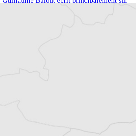
Guillaume Balout écrit principalement sur
la Roumanie, la République de Moldavie et
l’espace post-yougoslave. Il est l’auteur de
plusieurs ouvrages traduits du roumain et du
serbo-croate. Il vit à Paris.
Article original
Tous nos articles de Vreme (Serbie)