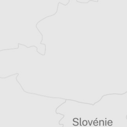
exclusives
Explorez +10 ans d’archives sur les
Balkans
Vous avez déjà un compte ?
Se connecter