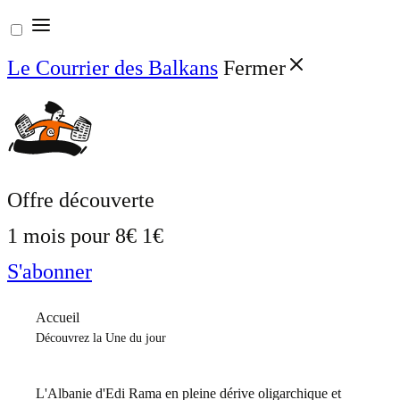
Aller
au
Le Courrier des Balkans
Fermer
contenu
Offre découverte
1 mois pour
8€
1€
S'abonner
Accueil
Découvrez la Une du jour
L'Albanie d'Edi Rama en pleine dérive oligarchique et