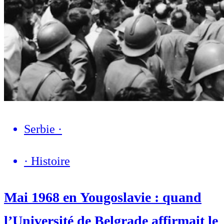
Serbie
·
·
Histoire
Mai 1968 en Yougoslavie : quand
l’Université de Belgrade affirmait le