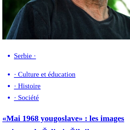
Serbie
·
·
Culture et éducation
·
Histoire
·
Société
«Mai 1968 yougoslave» : les images