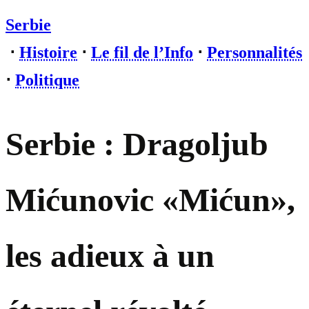
Serbie
⋅
Histoire
⋅
Le fil de l’Info
⋅
Personnalités
⋅
Politique
Serbie : Dragoljub
Mićunovic «Mićun»,
les adieux à un