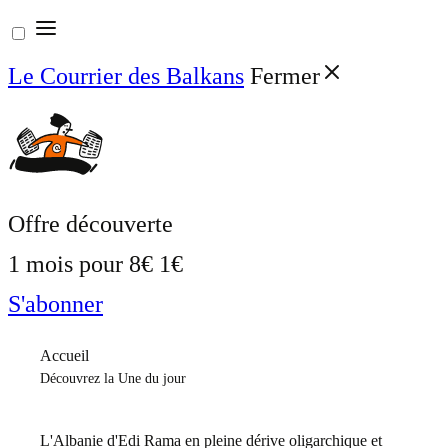
Aller
au
Le Courrier des Balkans
Fermer
contenu
Offre découverte
1 mois pour
8€
1€
S'abonner
Accueil
Découvrez la Une du jour
L'Albanie d'Edi Rama en pleine dérive oligarchique et