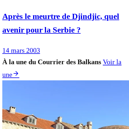
Après le meurtre de Djindjic, quel
avenir pour la Serbie ?
14 mars 2003
À la une du Courrier des Balkans
Voir la
une