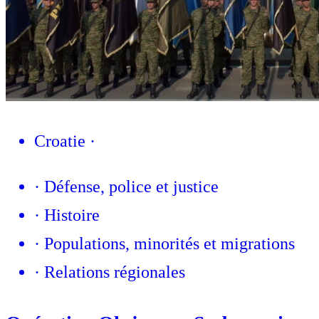
Croatie
·
·
Défense, police et justice
·
Histoire
·
Populations, minorités et migrations
·
Relations régionales