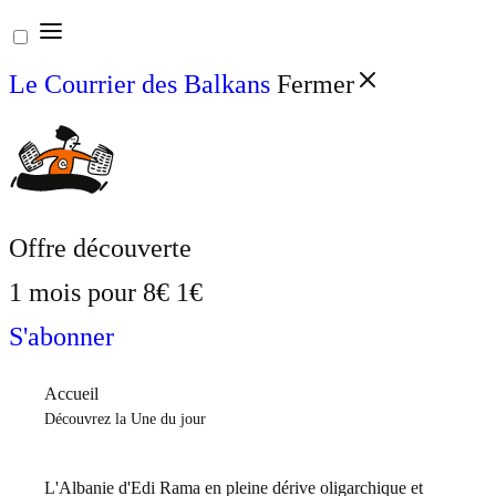
Aller
au
Le Courrier des Balkans
Fermer
contenu
Offre découverte
1 mois pour
8€
1€
S'abonner
Accueil
Découvrez la Une du jour
L'Albanie d'Edi Rama en pleine dérive oligarchique et