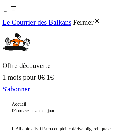
Aller
au
Le Courrier des Balkans
Fermer
contenu
Offre découverte
1 mois pour
8€
1€
S'abonner
Accueil
Découvrez la Une du jour
L'Albanie d'Edi Rama en pleine dérive oligarchique et