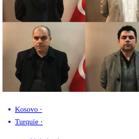
Kosovo
·
Turquie
·