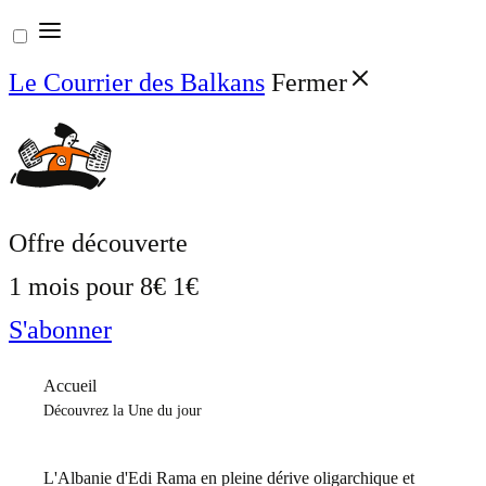
Aller
au
Le Courrier des Balkans
Fermer
contenu
Offre découverte
1 mois pour
8€
1€
S'abonner
Accueil
Découvrez la Une du jour
L'Albanie d'Edi Rama en pleine dérive oligarchique et