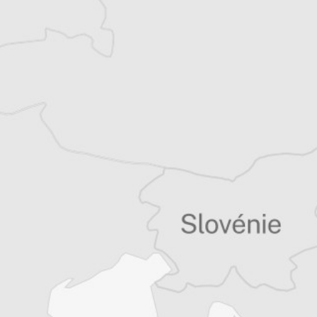
Musine Kokalari et dirige le Conseil des
droits de l’homme pour la vallée de
Preševo. Il collabore régulièrement, en tant
que journaliste et fixeur, avec des médias
régionaux et internationaux.