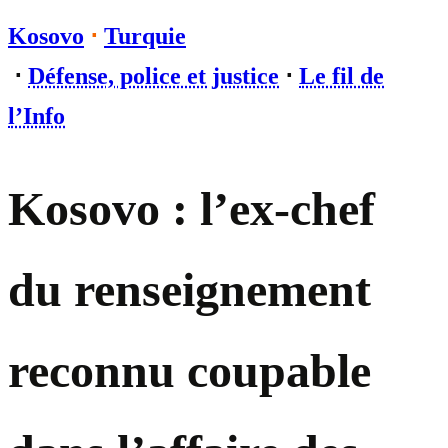
Kosovo
⋅
Turquie
⋅
Défense, police et justice
⋅
Le fil de
l’Info
Kosovo : l’ex-chef
du renseignement
reconnu coupable