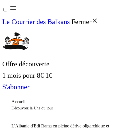
Aller
au
Le Courrier des Balkans
Fermer
contenu
Offre découverte
1 mois pour
8€
1€
S'abonner
Accueil
Découvrez la Une du jour
L'Albanie d'Edi Rama en pleine dérive oligarchique et