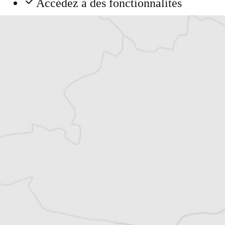
Accédez à des fonctionnalités
exclusives
Explorez +10 ans d’archives sur les
Balkans
Vous avez déjà un compte ?
Se connecter
Chloé Billon
Traducteur⋅rice
Tous nos articles de Mašina