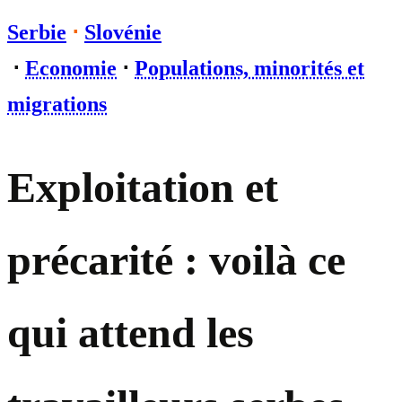
Serbie
⋅
Slovénie
⋅
Economie
⋅
Populations, minorités et
migrations
Exploitation et
précarité : voilà ce
qui attend les