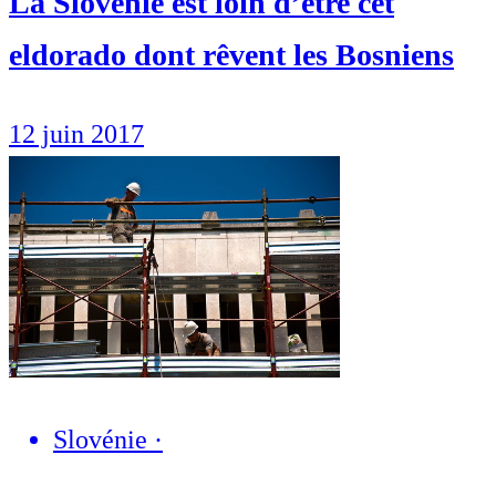
La Slovénie est loin d’être cet
eldorado dont rêvent les Bosniens
12 juin 2017
Slovénie
·