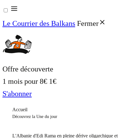
Aller
au
Le Courrier des Balkans
Fermer
contenu
Offre découverte
1 mois pour
8€
1€
S'abonner
Accueil
Découvrez la Une du jour
L'Albanie d'Edi Rama en pleine dérive oligarchique et