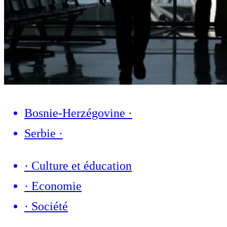
Bosnie-Herzégovine
·
Serbie
·
·
Culture et éducation
·
Economie
·
Société