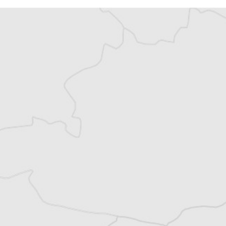
Vous avez déjà un compte ?
Se connecter
Chloé Billon
Traducteur⋅rice
Tous nos articles de Tris