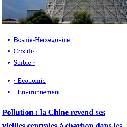
Bosnie-Herzégovine
·
Croatie
·
Serbie
·
·
Economie
·
Environnement
Pollution : la Chine revend ses
vieilles centrales à charbon dans les