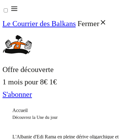
Aller
au
Le Courrier des Balkans
Fermer
contenu
Offre découverte
1 mois pour
8€
1€
S'abonner
Accueil
Découvrez la Une du jour
L'Albanie d'Edi Rama en pleine dérive oligarchique et