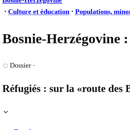
Bosnie-Herzégovine
⋅
Culture et éducation
⋅
Populations, minor
Bosnie-Herzégovine : à
Dossier
·
Réfugiés : sur la «route des 