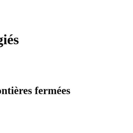
giés
ontières fermées