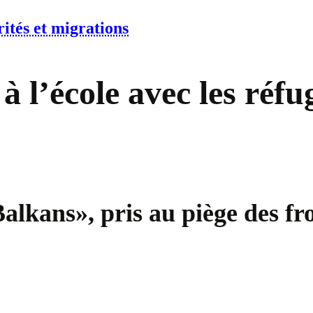
ités et migrations
 l’école avec les réfu
Balkans», pris au piège des fr