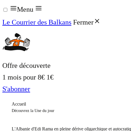
Aller
Menu
au
Le Courrier des Balkans
Fermer
contenu
Offre découverte
1 mois pour
8€
1€
S'abonner
Accueil
Découvrez la Une du jour
L'Albanie d'Edi Rama en pleine dérive oligarchique et autocrati