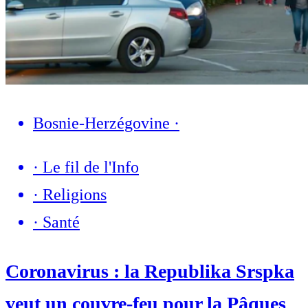
Bosnie-Herzégovine
·
·
Le fil de l'Info
·
Religions
·
Santé
Coronavirus : la Republika Srspka
veut un couvre-feu pour la Pâques