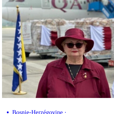
Bosnie-Herzégovine
·