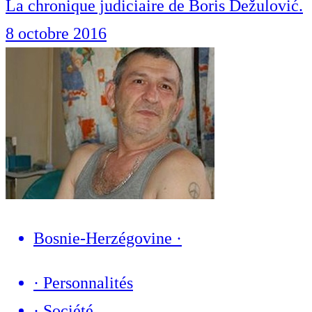
La chronique judiciaire de Boris Dežulović.
8 octobre 2016
Bosnie-Herzégovine
·
·
Personnalités
·
Société