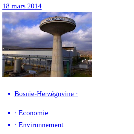
18 mars 2014
Bosnie-Herzégovine
·
·
Economie
·
Environnement