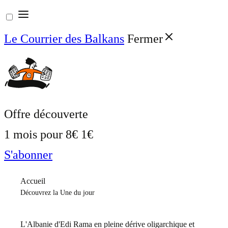
Aller
au
Le Courrier des Balkans
Fermer
contenu
Offre découverte
1 mois pour
8€
1€
S'abonner
Accueil
Découvrez la Une du jour
L'Albanie d'Edi Rama en pleine dérive oligarchique et