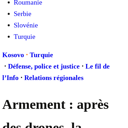
Roumanie
Serbie
Slovénie
Turquie
Kosovo
⋅
Turquie
⋅
Défense, police et justice
⋅
Le fil de
l’Info
⋅
Relations régionales
Armement : après
des drones, la