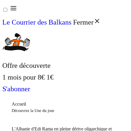
Aller
au
Le Courrier des Balkans
Fermer
contenu
Offre découverte
1 mois pour
8€
1€
S'abonner
Accueil
Découvrez la Une du jour
L'Albanie d'Edi Rama en pleine dérive oligarchique et