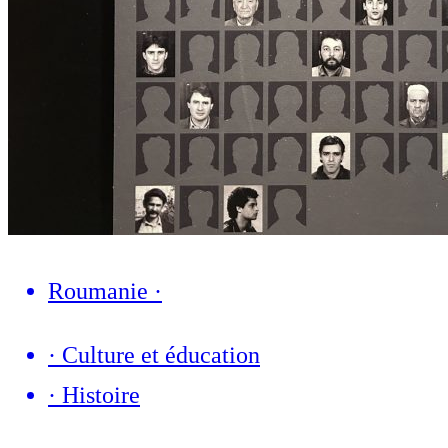
Roumanie
·
·
Culture et éducation
·
Histoire