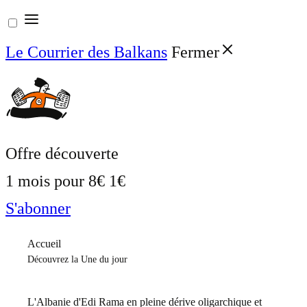
Aller
au
Le Courrier des Balkans
Fermer
contenu
Offre découverte
1 mois pour
8€
1€
S'abonner
Accueil
Découvrez la Une du jour
L'Albanie d'Edi Rama en pleine dérive oligarchique et