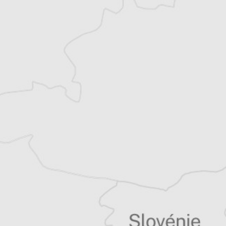
exclusives
Explorez +10 ans d’archives sur les
Balkans
Vous avez déjà un compte ?
Se connecter