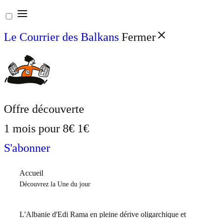
Aller
au
Le Courrier des Balkans
Fermer
contenu
Offre découverte
1 mois pour
8€
1€
S'abonner
Accueil
Découvrez la Une du jour
L'Albanie d'Edi Rama en pleine dérive oligarchique et