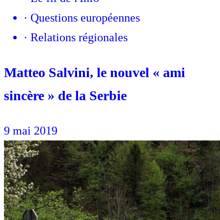
·
Questions européennes
·
Relations régionales
Matteo Salvini, le nouvel « ami
sincère » de la Serbie
9 mai 2019