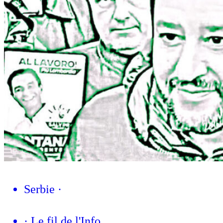
Serbie
·
·
Le fil de l'Info