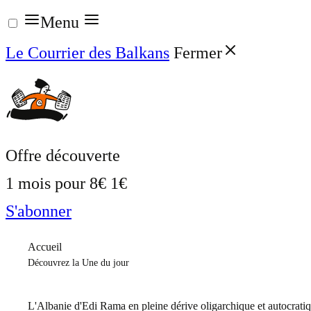
Aller
Menu
au
Le Courrier des Balkans
Fermer
contenu
Offre découverte
1 mois pour
8€
1€
S'abonner
Accueil
Découvrez la Une du jour
L'Albanie d'Edi Rama en pleine dérive oligarchique et autocrati