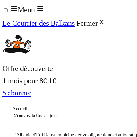
Aller
Menu
au
Le Courrier des Balkans
Fermer
contenu
Offre découverte
1 mois pour
8€
1€
S'abonner
Accueil
Découvrez la Une du jour
L'Albanie d'Edi Rama en pleine dérive oligarchique et autocrati