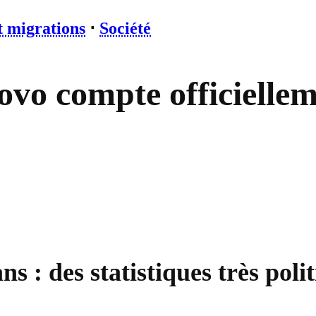
t migrations
⋅
Société
vo compte officiellem
 : des statistiques très poli