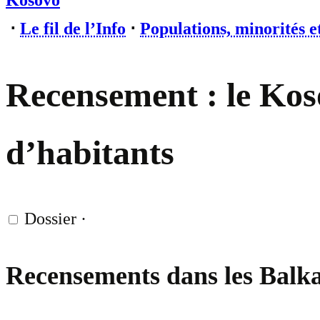
Kosovo
⋅
Le fil de l’Info
⋅
Populations, minorités e
Recensement : le Koso
d’habitants
Dossier
·
Recensements dans les Balkans