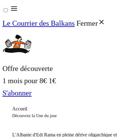
Aller
au
Le Courrier des Balkans
Fermer
contenu
Offre découverte
1 mois pour
8€
1€
S'abonner
Accueil
Découvrez la Une du jour
L'Albanie d'Edi Rama en pleine dérive oligarchique et