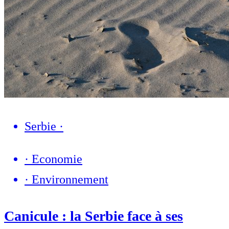
Serbie
·
·
Economie
·
Environnement
Canicule : la Serbie face à ses