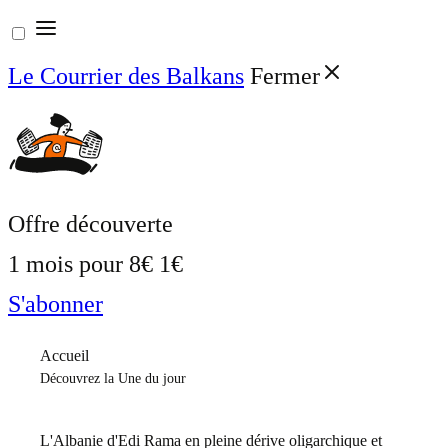
Aller
au
Le Courrier des Balkans
Fermer
contenu
Offre découverte
1 mois pour
8€
1€
S'abonner
Accueil
Découvrez la Une du jour
L'Albanie d'Edi Rama en pleine dérive oligarchique et