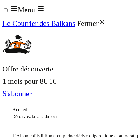
Aller
Menu
au
Le Courrier des Balkans
Fermer
contenu
Offre découverte
1 mois pour
8€
1€
S'abonner
Accueil
Découvrez la Une du jour
L'Albanie d'Edi Rama en pleine dérive oligarchique et autocrati