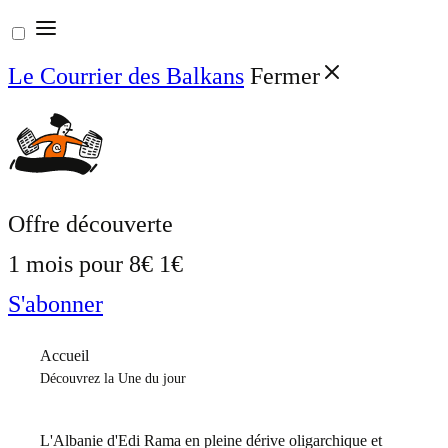
Aller
au
Le Courrier des Balkans
Fermer
contenu
Offre découverte
1 mois pour
8€
1€
S'abonner
Accueil
Découvrez la Une du jour
L'Albanie d'Edi Rama en pleine dérive oligarchique et