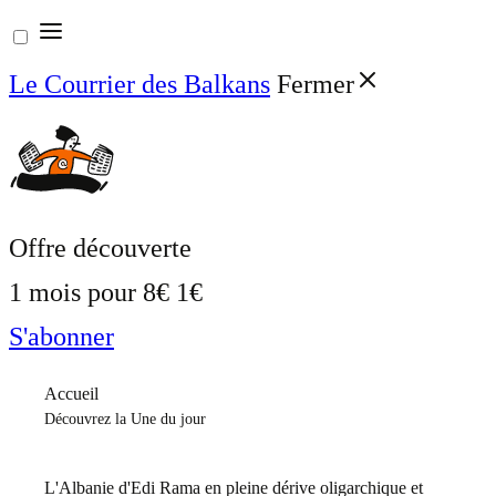
Aller
au
Le Courrier des Balkans
Fermer
contenu
Offre découverte
1 mois pour
8€
1€
S'abonner
Accueil
Découvrez la Une du jour
L'Albanie d'Edi Rama en pleine dérive oligarchique et