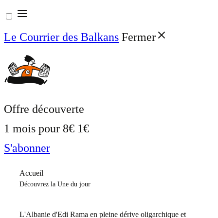
Aller
au
Le Courrier des Balkans
Fermer
contenu
Offre découverte
1 mois pour
8€
1€
S'abonner
Accueil
Découvrez la Une du jour
L'Albanie d'Edi Rama en pleine dérive oligarchique et