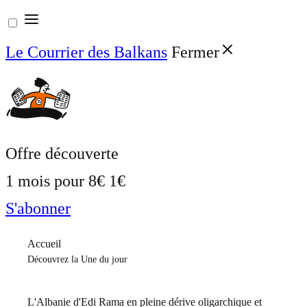
Aller
au
Le Courrier des Balkans
Fermer
contenu
Offre découverte
1 mois pour
8€
1€
S'abonner
Accueil
Découvrez la Une du jour
L'Albanie d'Edi Rama en pleine dérive oligarchique et