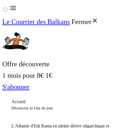
Aller
au
Le Courrier des Balkans
Fermer
contenu
Offre découverte
1 mois pour
8€
1€
S'abonner
Accueil
Découvrez la Une du jour
L'Albanie d'Edi Rama en pleine dérive oligarchique et