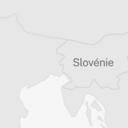
Chloé Billon
Traducteur⋅rice
Tous nos articles de Lupiga