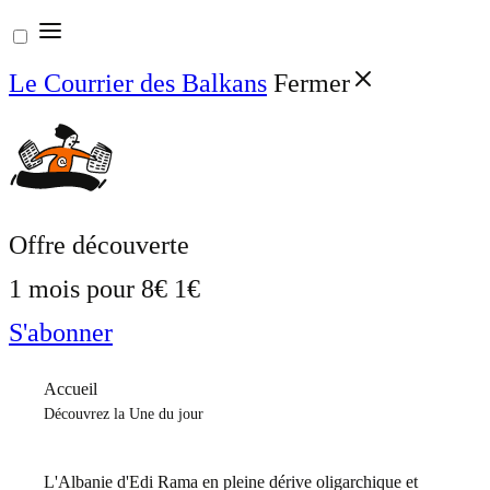
Aller
au
Le Courrier des Balkans
Fermer
contenu
Offre découverte
1 mois pour
8€
1€
S'abonner
Accueil
Découvrez la Une du jour
L'Albanie d'Edi Rama en pleine dérive oligarchique et