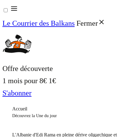
Aller
au
Le Courrier des Balkans
Fermer
contenu
Offre découverte
1 mois pour
8€
1€
S'abonner
Accueil
Découvrez la Une du jour
L'Albanie d'Edi Rama en pleine dérive oligarchique et