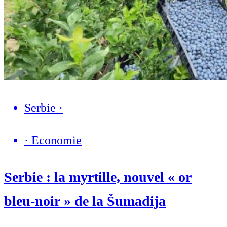
Serbie
·
·
Economie
Serbie : la myrtille, nouvel « or
bleu-noir » de la Šumadija