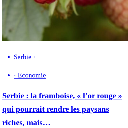
Serbie
·
·
Economie
Serbie : la framboise, « l’or rouge »
qui pourrait rendre les paysans
riches, mais…