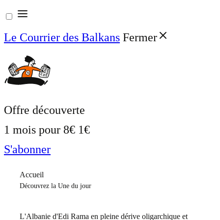
Aller
au
Le Courrier des Balkans
Fermer
contenu
Offre découverte
1 mois pour
8€
1€
S'abonner
Accueil
Découvrez la Une du jour
L'Albanie d'Edi Rama en pleine dérive oligarchique et