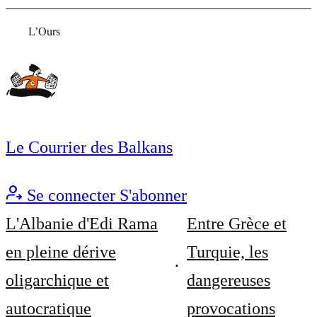
L’Ours
Le Courrier des Balkans
Se connecter
S'abonner
L'Albanie d'Edi Rama
Entre Grèce et
en pleine dérive
Turquie, les
oligarchique et
dangereuses
autocratique
provocations