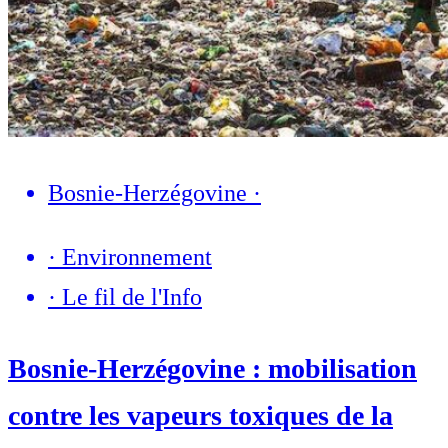
Bosnie-Herzégovine
·
·
Environnement
·
Le fil de l'Info
Bosnie-Herzégovine : mobilisation
contre les vapeurs toxiques de la