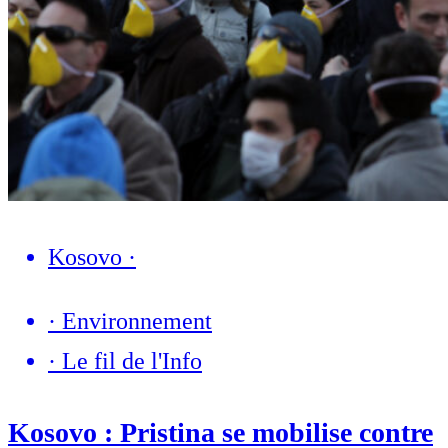
Kosovo
·
·
Environnement
·
Le fil de l'Info
Kosovo : Pristina se mobilise contre