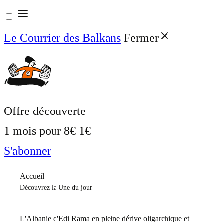
Aller
au
Le Courrier des Balkans
Fermer
contenu
Offre découverte
1 mois pour
8€
1€
S'abonner
Accueil
Découvrez la Une du jour
L'Albanie d'Edi Rama en pleine dérive oligarchique et