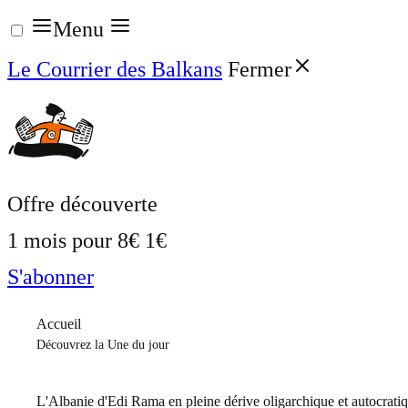
Aller
Menu
au
Le Courrier des Balkans
Fermer
contenu
Offre découverte
1 mois pour
8€
1€
S'abonner
Accueil
Découvrez la Une du jour
L'Albanie d'Edi Rama en pleine dérive oligarchique et autocrati