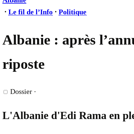
Albanie
⋅
Le fil de l’Info
⋅
Politique
Albanie : après l’ann
riposte
Dossier
·
L'Albanie d'Edi Rama en ple