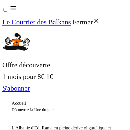
Aller
au
Le Courrier des Balkans
Fermer
contenu
Offre découverte
1 mois pour
8€
1€
S'abonner
Accueil
Découvrez la Une du jour
L'Albanie d'Edi Rama en pleine dérive oligarchique et