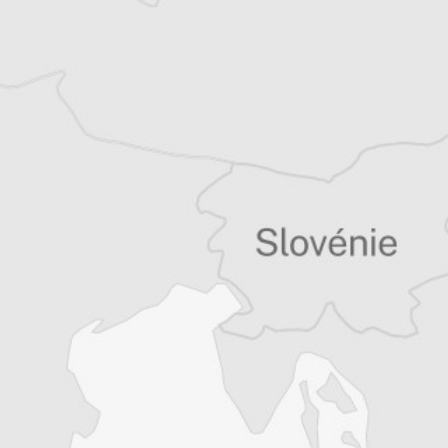
Jacqueline Dérens
Traducteur⋅rice
Tous nos articles de B 92