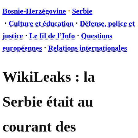
Bosnie-Herzégovine
⋅
Serbie
⋅
Culture et éducation
⋅
Défense, police et
justice
⋅
Le fil de l’Info
⋅
Questions
européennes
⋅
Relations internationales
WikiLeaks : la
Serbie était au
courant des