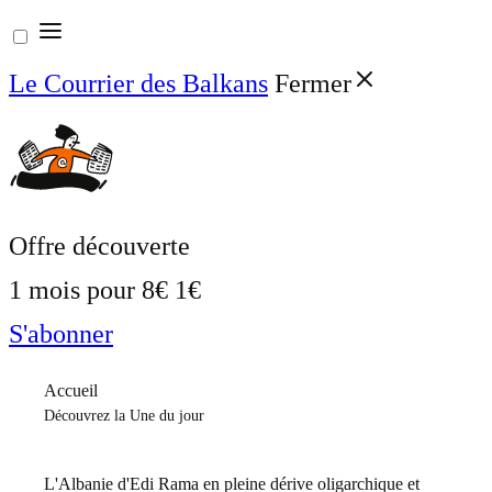
Aller
au
Le Courrier des Balkans
Fermer
contenu
Offre découverte
1 mois pour
8€
1€
S'abonner
Accueil
Découvrez la Une du jour
L'Albanie d'Edi Rama en pleine dérive oligarchique et