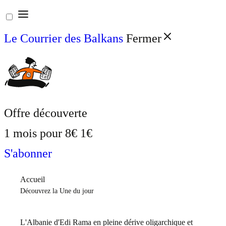
Aller
au
Le Courrier des Balkans
Fermer
contenu
Offre découverte
1 mois pour
8€
1€
S'abonner
Accueil
Découvrez la Une du jour
L'Albanie d'Edi Rama en pleine dérive oligarchique et