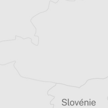
Balkans
Vous avez déjà un compte ?
Se connecter
Laurent Geslin
Traducteur⋅rice
Tous nos articles de Danas