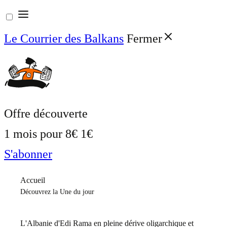
Aller
au
Le Courrier des Balkans
Fermer
contenu
Offre découverte
1 mois pour
8€
1€
S'abonner
Accueil
Découvrez la Une du jour
L'Albanie d'Edi Rama en pleine dérive oligarchique et