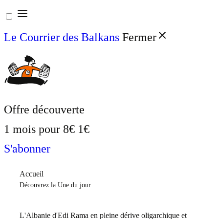
Aller
au
Le Courrier des Balkans
Fermer
contenu
Offre découverte
1 mois pour
8€
1€
S'abonner
Accueil
Découvrez la Une du jour
L'Albanie d'Edi Rama en pleine dérive oligarchique et