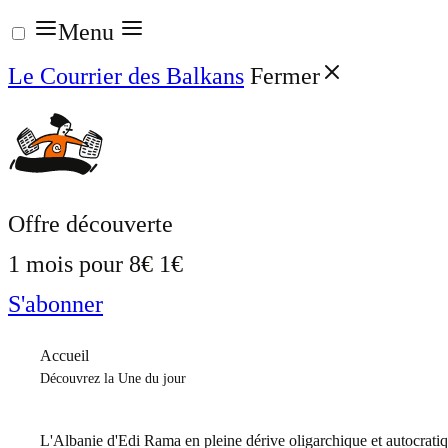
Aller
Menu
au
Le Courrier des Balkans
Fermer
contenu
Offre découverte
1 mois pour
8€
1€
S'abonner
Accueil
Découvrez la Une du jour
L'Albanie d'Edi Rama en pleine dérive oligarchique et autocrati