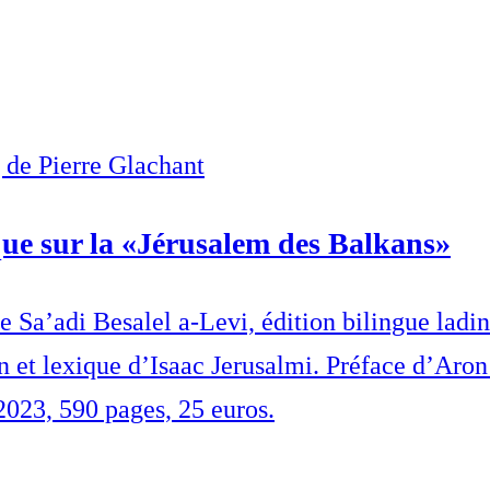
g de Pierre Glachant
ue sur la «Jérusalem des Balkans»
 Sa’adi Besalel a-Levi, édition bilingue ladi
n et lexique d’Isaac Jerusalmi. Préface d’Aro
2023, 590 pages, 25 euros.