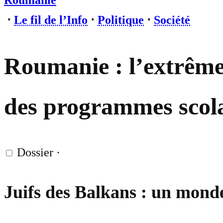
Roumanie
⋅
Le fil de l’Info
⋅
Politique
⋅
Société
Roumanie : l’extrême-
des programmes scola
Dossier
·
Juifs des Balkans : un mond