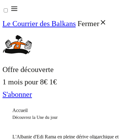
Aller
au
Le Courrier des Balkans
Fermer
contenu
Offre découverte
1 mois pour
8€
1€
S'abonner
Accueil
Découvrez la Une du jour
L'Albanie d'Edi Rama en pleine dérive oligarchique et