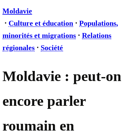
Moldavie
⋅
Culture et éducation
⋅
Populations,
minorités et migrations
⋅
Relations
régionales
⋅
Société
Moldavie : peut-on
encore parler
roumain en