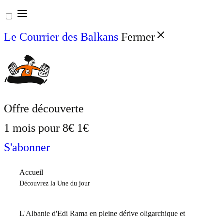
Aller
au
Le Courrier des Balkans
Fermer
contenu
Offre découverte
1 mois pour
8€
1€
S'abonner
Accueil
Découvrez la Une du jour
L'Albanie d'Edi Rama en pleine dérive oligarchique et