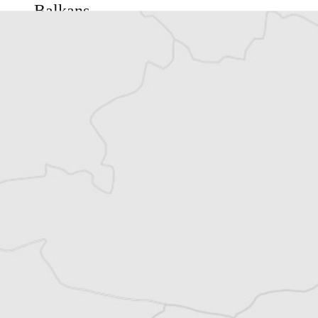
Balkans
Vous avez déjà un compte ?
Se connecter
Laurent Geslin
Auteur⋅rice