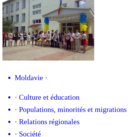
Moldavie
·
·
Culture et éducation
·
Populations, minorités et migrations
·
Relations régionales
·
Société