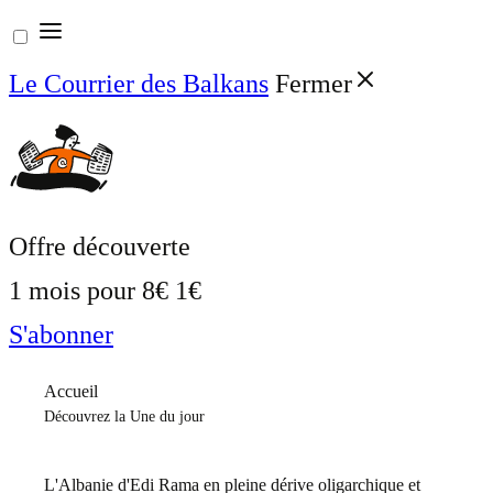
Aller
au
Le Courrier des Balkans
Fermer
contenu
Offre découverte
1 mois pour
8€
1€
S'abonner
Accueil
Découvrez la Une du jour
L'Albanie d'Edi Rama en pleine dérive oligarchique et