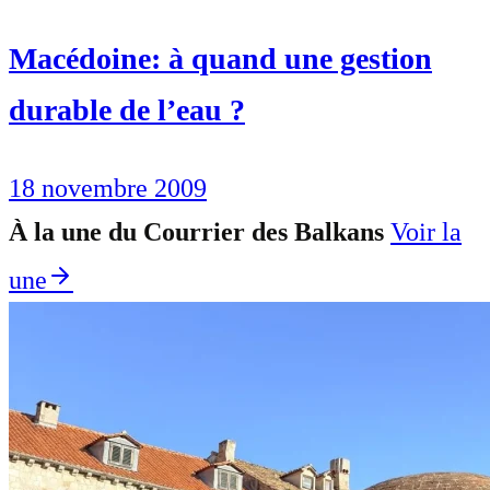
Macédoine: à quand une gestion
durable de l’eau ?
18 novembre 2009
À la une du Courrier des Balkans
Voir la
une