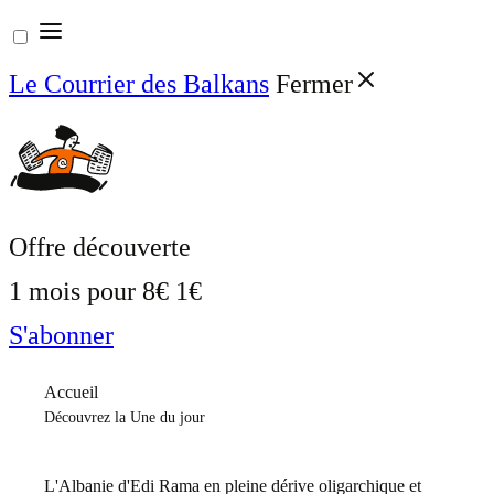
Aller
au
Le Courrier des Balkans
Fermer
contenu
Offre découverte
1 mois pour
8€
1€
S'abonner
Accueil
Découvrez la Une du jour
L'Albanie d'Edi Rama en pleine dérive oligarchique et