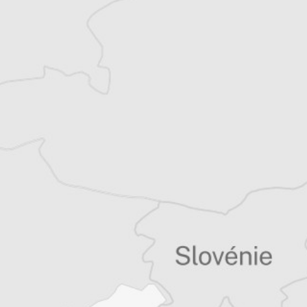
2007, il suit les évolutions politiques,
sociales et environnementales des Balkans.
Tous nos articles de Vecer