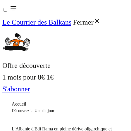
Aller
au
Le Courrier des Balkans
Fermer
contenu
Offre découverte
1 mois pour
8€
1€
S'abonner
Accueil
Découvrez la Une du jour
L'Albanie d'Edi Rama en pleine dérive oligarchique et