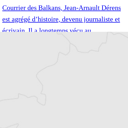
Courrier des Balkans, Jean-Arnault Dérens
est agrégé d’histoire, devenu journaliste et
écrivain. Il a longtemps vécu au
Monténégro, en Serbie puis en Macédoine
et partage désormais son temps entre la
Bretagne et les Balkans. Il est l’auteur d’une
quinzaine de livres sur la région, essais ou
récits de voyage.
Tous nos articles de Association Sarajevo