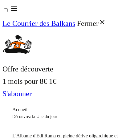
Aller
au
Le Courrier des Balkans
Fermer
contenu
Offre découverte
1 mois pour
8€
1€
S'abonner
Accueil
Découvrez la Une du jour
L'Albanie d'Edi Rama en pleine dérive oligarchique et