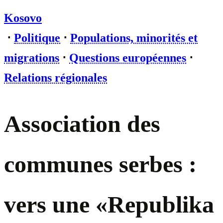
Kosovo
⋅
Politique
⋅
Populations, minorités et
migrations
⋅
Questions européennes
⋅
Relations régionales
Association des
communes serbes :
vers une «Republika