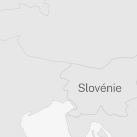
Tous nos articles de Osservatorio Balcani e
Caucaso