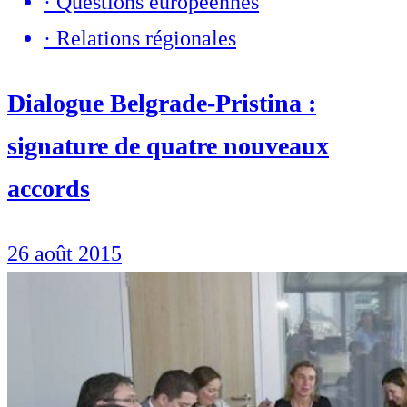
·
Questions européennes
·
Relations régionales
Dialogue Belgrade-Pristina :
signature de quatre nouveaux
accords
26 août 2015