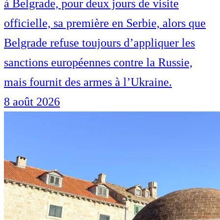
à Belgrade, pour deux jours de visite
officielle, sa première en Serbie, alors que
Belgrade refuse toujours d’appliquer les
sanctions européennes contre la Russie,
mais fournit des armes à l’Ukraine.
8 août 2026