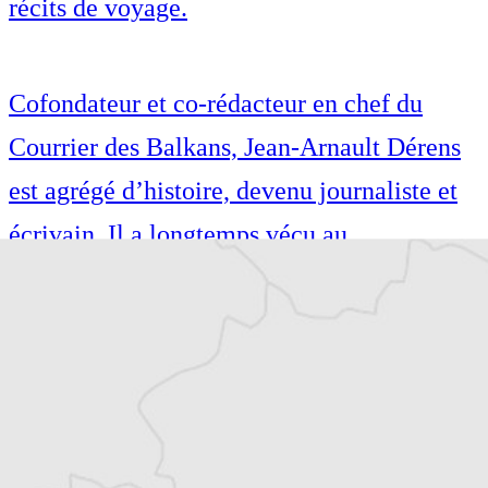
récits de voyage.
Cofondateur et co-rédacteur en chef du
Courrier des Balkans, Jean-Arnault Dérens
est agrégé d’histoire, devenu journaliste et
écrivain. Il a longtemps vécu au
Monténégro, en Serbie puis en Macédoine
et partage désormais son temps entre la
Bretagne et les Balkans. Il est l’auteur d’une
quinzaine de livres sur la région, essais ou
récits de voyage.