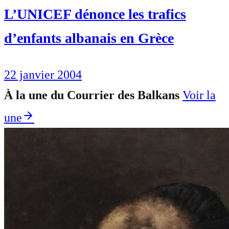
L’UNICEF dénonce les trafics
d’enfants albanais en Grèce
22 janvier 2004
À la une du Courrier des Balkans
Voir la
une