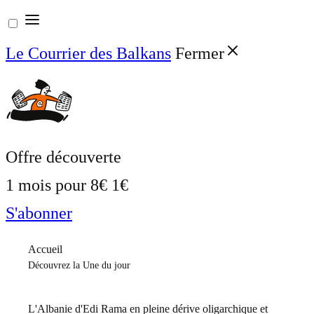
Aller
au
Le Courrier des Balkans
Fermer
contenu
Offre découverte
1 mois pour
8€
1€
S'abonner
Accueil
Découvrez la Une du jour
L'Albanie d'Edi Rama en pleine dérive oligarchique et