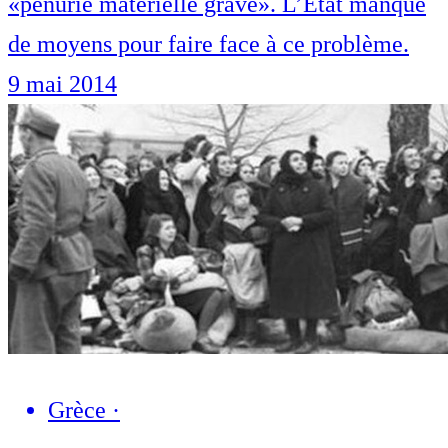
«pénurie matérielle grave». L’Etat manque
de moyens pour faire face à ce problème.
9 mai 2014
Grèce
·