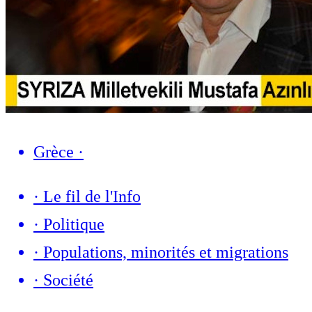
Grèce
·
·
Le fil de l'Info
·
Politique
·
Populations, minorités et migrations
·
Société