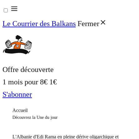
Aller
au
Le Courrier des Balkans
Fermer
contenu
Offre découverte
1 mois pour
8€
1€
S'abonner
Accueil
Découvrez la Une du jour
L'Albanie d'Edi Rama en pleine dérive oligarchique et