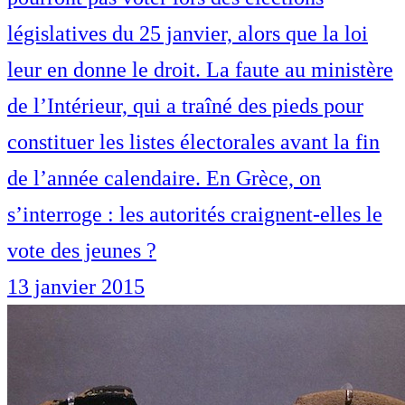
législatives du 25 janvier, alors que la loi
leur en donne le droit. La faute au ministère
de l’Intérieur, qui a traîné des pieds pour
constituer les listes électorales avant la fin
de l’année calendaire. En Grèce, on
s’interroge : les autorités craignent-elles le
vote des jeunes ?
13 janvier 2015