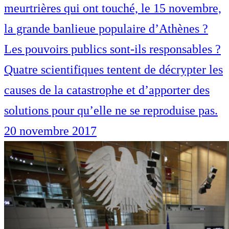
meurtrières qui ont touché, le 15 novembre,
la grande banlieue populaire d’Athènes ?
Les pouvoirs publics sont-ils responsables ?
Quatre scientifiques tentent de décrypter les
causes de la catastrophe et d’apporter des
solutions pour qu’elle ne se reproduise pas.
20 novembre 2017