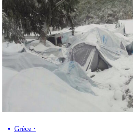
Grèce
·