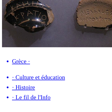
Grèce
·
·
Culture et éducation
·
Histoire
·
Le fil de l'Info