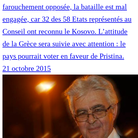
farouchement opposée, la bataille est mal
engagée, car 32 des 58 Etats représentés au
Conseil ont reconnu le Kosovo. L’attitude
de la Grèce sera suivie avec attention : le
pays pourrait voter en faveur de Pristina.
21 octobre 2015