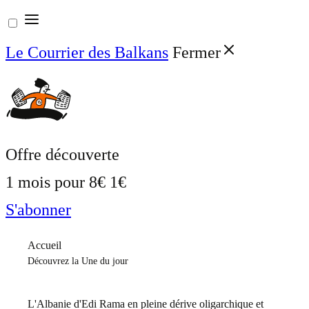
Aller
au
Le Courrier des Balkans
Fermer
contenu
Offre découverte
1 mois pour
8€
1€
S'abonner
Accueil
Découvrez la Une du jour
L'Albanie d'Edi Rama en pleine dérive oligarchique et