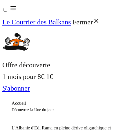
Aller
au
Le Courrier des Balkans
Fermer
contenu
Offre découverte
1 mois pour
8€
1€
S'abonner
Accueil
Découvrez la Une du jour
L'Albanie d'Edi Rama en pleine dérive oligarchique et