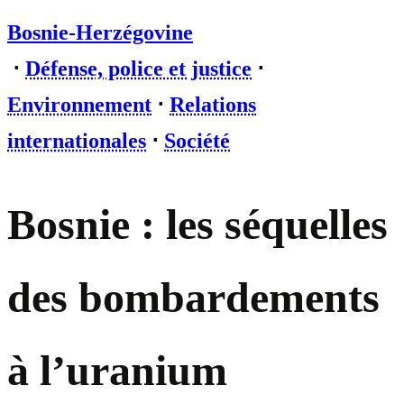
Bosnie-Herzégovine
⋅
Défense, police et justice
⋅
Environnement
⋅
Relations
internationales
⋅
Société
Bosnie : les séquelles
des bombardements
à l’uranium