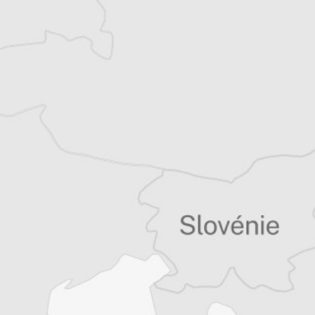
Asja Hadzismajlovic
Traducteur⋅rice
Tous nos articles de Nezavisne Novine