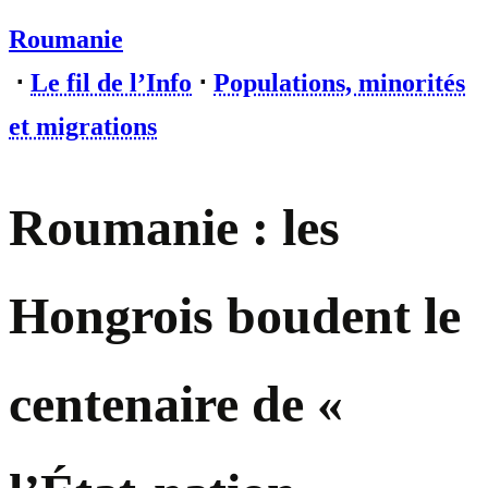
Roumanie
⋅
Le fil de l’Info
⋅
Populations, minorités
et migrations
Roumanie : les
Hongrois boudent le
centenaire de «