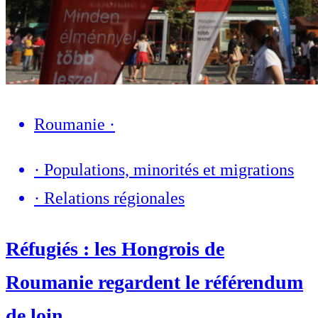
Roumanie
·
·
Populations, minorités et migrations
·
Relations régionales
Réfugiés : les Hongrois de
Roumanie regardent le référendum
de loin