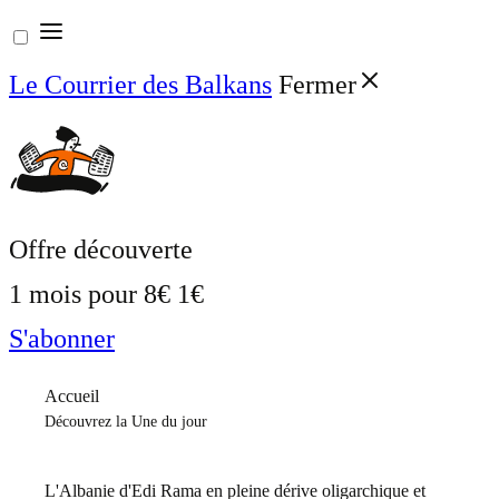
Aller
au
Le Courrier des Balkans
Fermer
contenu
Offre découverte
1 mois pour
8€
1€
S'abonner
Accueil
Découvrez la Une du jour
L'Albanie d'Edi Rama en pleine dérive oligarchique et